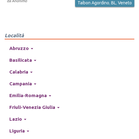
da
Anonimo
Taibon Agordino
,
BL
,
Veneto
Località
Abruzzo
Basilicata
Calabria
Campania
Emilia-Romagna
Friuli-Venezia Giulia
Lazio
Liguria