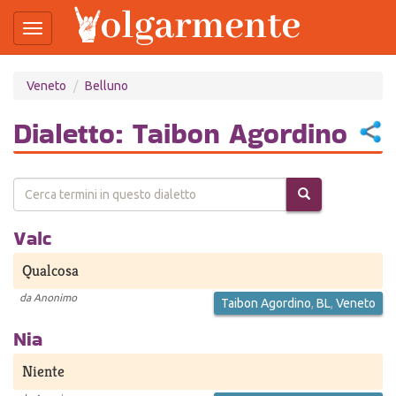
Toggle
navigation
Salta
Veneto
Belluno
al
contenuto
principale
Dialetto: Taibon Agordino
Valc
Qualcosa
da
Anonimo
Taibon Agordino
,
BL
,
Veneto
Nia
Niente