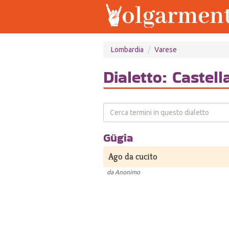
Salta
Lombardia
Varese
al
contenuto
principale
Dialetto: Castel
Gügia
Ago da cucito
da
Anonimo