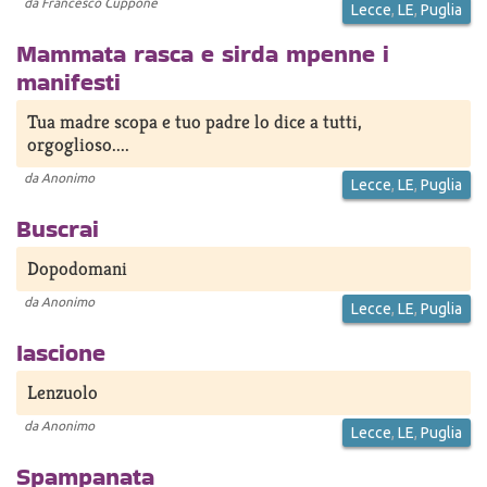
da
Francesco Cuppone
Lecce
,
LE
,
Puglia
Mammata rasca e sirda mpenne i
manifesti
Tua madre scopa e tuo padre lo dice a tutti,
orgoglioso....
da
Anonimo
Lecce
,
LE
,
Puglia
Buscrai
Dopodomani
da
Anonimo
Lecce
,
LE
,
Puglia
Iascione
Lenzuolo
da
Anonimo
Lecce
,
LE
,
Puglia
Spampanata