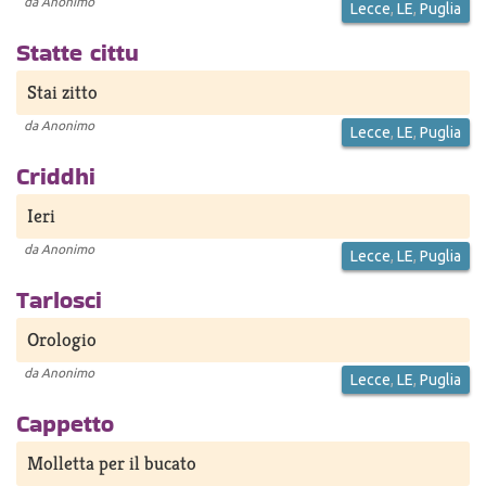
da
Anonimo
Lecce
,
LE
,
Puglia
Statte cittu
Stai zitto
da
Anonimo
Lecce
,
LE
,
Puglia
Criddhi
Ieri
da
Anonimo
Lecce
,
LE
,
Puglia
Tarlosci
Orologio
da
Anonimo
Lecce
,
LE
,
Puglia
Cappetto
Molletta per il bucato