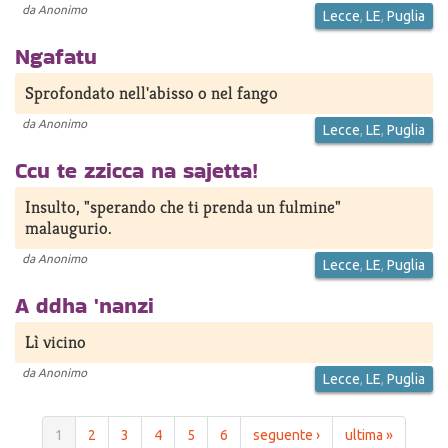
da
Anonimo
Lecce
,
LE
,
Puglia
Ngafatu
Sprofondato nell'abisso o nel fango
da
Anonimo
Lecce
,
LE
,
Puglia
Ccu te zzicca na sajetta!
Insulto, "sperando che ti prenda un fulmine"
malaugurio.
da
Anonimo
Lecce
,
LE
,
Puglia
A ddha 'nanzi
Lì vicino
da
Anonimo
Lecce
,
LE
,
Puglia
1
2
3
4
5
6
seguente ›
ultima »