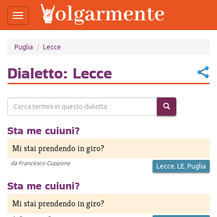
Toggle
navigation
Salta
Puglia
Lecce
al
contenuto
principale
Dialetto: Lecce
Sta me cuiuni?
Mi stai prendendo in giro?
da
Francesco Cuppone
Lecce
,
LE
,
Puglia
Sta me cuiuni?
Mi stai prendendo in giro?