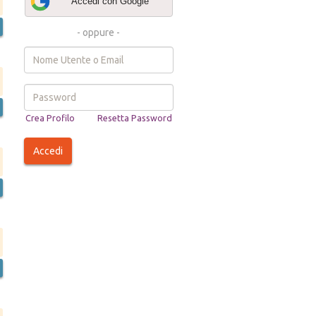
Accedi con Google
- oppure -
Username
or
e-
mail
Password
Crea Profilo
Resetta Password
*
*
Accedi