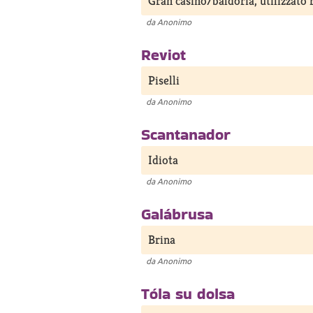
Gran casino/baldoria, utilizzato r
da
Anonimo
Reviot
Piselli
da
Anonimo
Scantanador
Idiota
da
Anonimo
Galábrusa
Brina
da
Anonimo
Tóla su dolsa