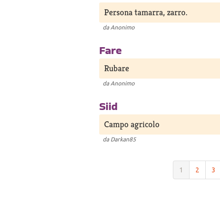
Persona tamarra, zarro.
da
Anonimo
Fare
Rubare
da
Anonimo
Siid
Campo agricolo
da
Darkan85
1
2
3