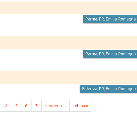
Parma
,
PR
,
Emilia-Romagna
Parma
,
PR
,
Emilia-Romagna
Fidenza
,
PR
,
Emilia-Romagna
4
5
6
7
seguente ›
ultima »