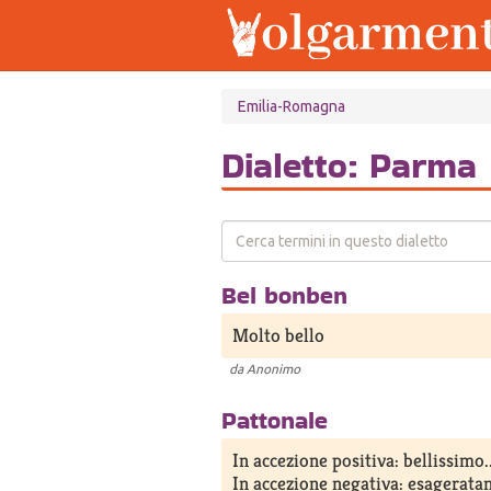
Salta
Emilia-Romagna
al
contenuto
principale
Dialetto: Parma
Bel bonben
Molto bello
da
Anonimo
Pattonale
In accezione positiva: bellissimo..
In accezione negativa: esageratam