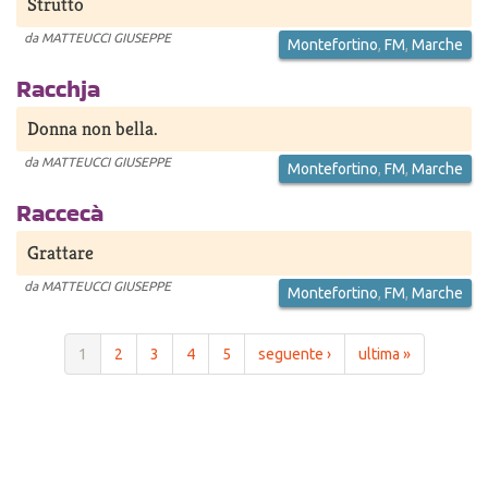
Strutto
da
MATTEUCCI GIUSEPPE
Montefortino
,
FM
,
Marche
Racchja
Donna non bella.
da
MATTEUCCI GIUSEPPE
Montefortino
,
FM
,
Marche
Raccecà
Grattare
da
MATTEUCCI GIUSEPPE
Montefortino
,
FM
,
Marche
1
2
3
4
5
seguente ›
ultima »