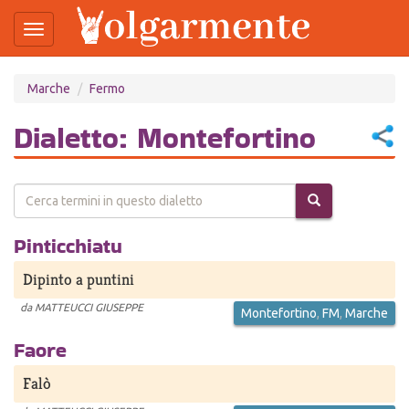
Toggle
navigation
Salta
Marche
Fermo
al
contenuto
principale
Dialetto: Montefortino
Pinticchiatu
Dipinto a puntini
da
MATTEUCCI GIUSEPPE
Montefortino
,
FM
,
Marche
Faore
Falò