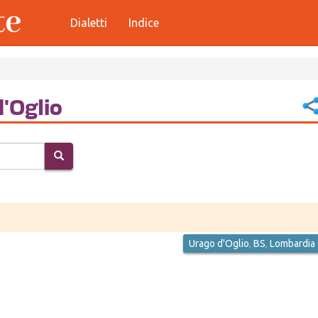
Dialetti
Indice
d'Oglio
Urago d'Oglio
,
BS
,
Lombardia