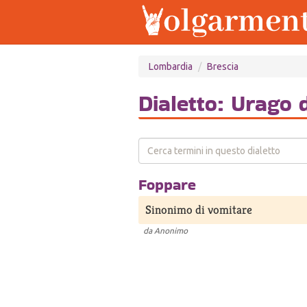
Salta
Lombardia
Brescia
al
contenuto
principale
Dialetto: Urago 
Foppare
Sinonimo di vomitare
da
Anonimo