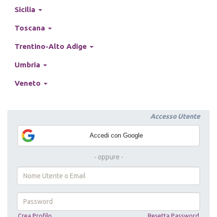
Sicilia
Toscana
Trentino-Alto Adige
Umbria
Veneto
Accedi con Google
- oppure -
Username
or
e-
mail
Password
Crea Profilo
Resetta Password