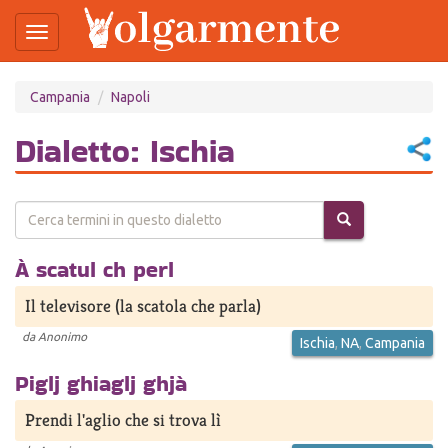
Toggle
navigation
Salta
Campania
Napoli
al
contenuto
principale
Dialetto: Ischia
À scatul ch perl
Il televisore (la scatola che parla)
da
Anonimo
Ischia
,
NA
,
Campania
Piglj ghiaglj ghjà
Prendi l'aglio che si trova lì