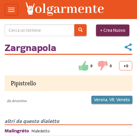
Toggle
navigation
Salta
+ Crea Nuovo
al
contenuto
principale
Zargnapola
0
0
+0
Pipistrello
Verona
,
VR
,
Veneto
da
Anonimo
altri da questo dialetto
Malingréto
Maledetto