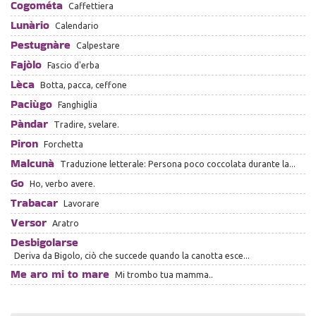
Cogométa
Caffettiera
Lunàrio
Calendario
Pestugnàre
Calpestare
Fajòlo
Fascio d'erba
Lèca
Botta, pacca, ceffone
Paciùgo
Fanghiglia
Pàndar
Tradire, svelare.
Piron
Forchetta
Malcunà
Traduzione letterale: Persona poco coccolata durante la...
Go
Ho, verbo avere.
Trabacar
Lavorare
Versor
Aratro
Desbigolarse
Deriva da Bigolo, ciò che succede quando la canotta esce...
Me aro mi to mare
Mi trombo tua mamma..