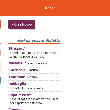
Accedi
+ Crea Nuovo
altri da questo dialetto
Strazzat'
Termine per indicare una persona
talmente povera da non...
Masona
Abitazione, casa
Currescia
Cintura
Tatanonn
Nonno
Rubbeglia
Schiaffo forte alla testa
Capa r' cazz!
Capa di cazzo! esclamazione usata
per esprimere estremo...
Cuoppo