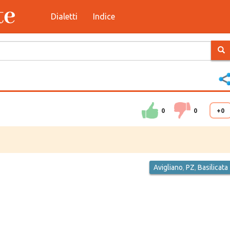
Dialetti
Indice
0
0
+0
Avigliano
,
PZ
,
Basilicata