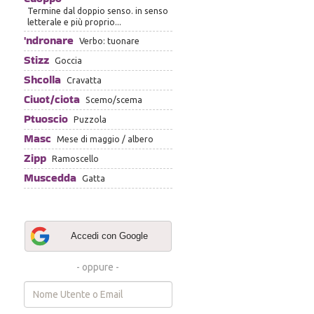
Termine dal doppio senso. in senso
letterale e più proprio...
'ndronare
Verbo: tuonare
Stizz
Goccia
Shcolla
Cravatta
Ciuot/ciota
Scemo/scema
Ptuoscio
Puzzola
Masc
Mese di maggio / albero
Zipp
Ramoscello
Muscedda
Gatta
Accedi con Google
- oppure -
Username