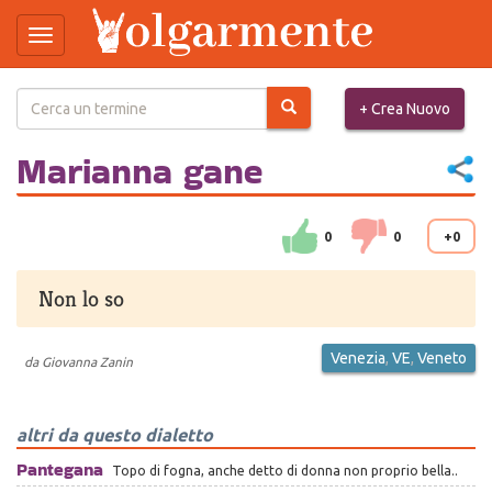
Toggle
navigation
Salta
+ Crea Nuovo
al
contenuto
principale
Marianna gane
0
0
+0
Non lo so
Venezia
,
VE
,
Veneto
da
Giovanna Zanin
altri da questo dialetto
Pantegana
Topo di fogna, anche detto di donna non proprio bella..