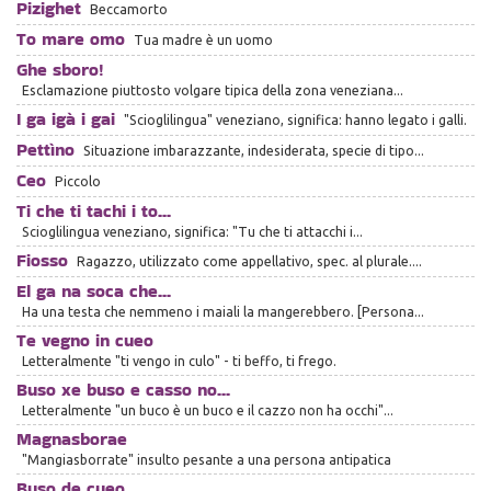
Pizighet
Beccamorto
To mare omo
Tua madre è un uomo
Ghe sboro!
Esclamazione piuttosto volgare tipica della zona veneziana...
I ga igà i gai
"Scioglilingua" veneziano, significa: hanno legato i galli.
Pettìno
Situazione imbarazzante, indesiderata, specie di tipo...
Ceo
Piccolo
Ti che ti tachi i to...
Scioglilingua veneziano, significa: "Tu che ti attacchi i...
Fiosso
Ragazzo, utilizzato come appellativo, spec. al plurale....
El ga na soca che...
Ha una testa che nemmeno i maiali la mangerebbero. [Persona...
Te vegno in cueo
Letteralmente "ti vengo in culo" - ti beffo, ti frego.
Buso xe buso e casso no...
Letteralmente "un buco è un buco e il cazzo non ha occhi"...
Magnasborae
"Mangiasborrate" insulto pesante a una persona antipatica
Buso de cueo