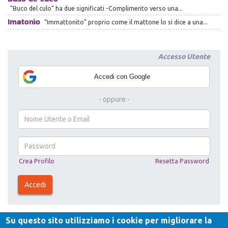
"Buco del culo" ha due significati -Complimento verso una...
Imatonìo
"Immattonito" proprio come il mattone lo si dice a una...
Accedi con Google
- oppure -
Username
or
e-
mail
Password
Crea Profilo
Resetta Password
*
*
Accedi
Su questo sito utilizziamo i cookie per migliorare la