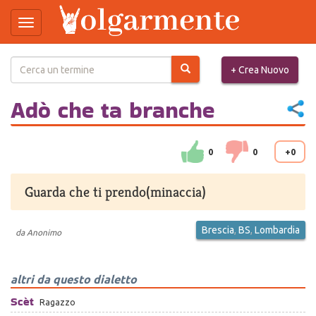
Toggle
navigation
Salta
+ Crea Nuovo
al
contenuto
principale
Adò che ta branche
0
0
+0
Guarda che ti prendo(minaccia)
Brescia
,
BS
,
Lombardia
da
Anonimo
altri da questo dialetto
Scèt
Ragazzo