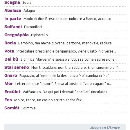
Scagna
Sedia
Abelase
Adagio
In parte
Modo di dire Bresciano per indicare a fianco, accanto
Solfanèi
Fiammiferi
Gregnàpöla
Pipistrello
Bocia
Bambino, ma anche giovane, garzone, manovale, recluta
Pota
Intercalare bresciano e bergamasco, viene usato in diverse...
Del bù
Significa "davvero" e spesso si utilizza come espressione...
Stai sereno
Non ti scaldare, non ti arrabbiare. E' un sinonimo di "...
Gnaro
Ragazzo; al femminile la desinenza "-o" cambia in "-a"
Mör
Letteralmente "muori". Si usa al posto di "vai a cagare" o...
Encület
Vaffanculo. Da qui poi i derivati "encülat" (inculato),...
Fes
Molto, tanto, un casino scritto anche fex
Somiòt
Scimmia