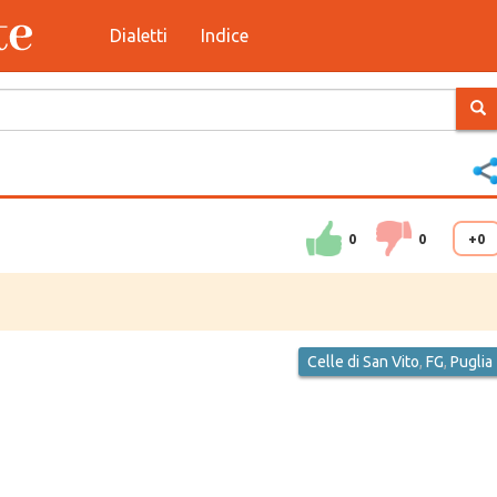
Dialetti
Indice
0
0
+0
Celle di San Vito
,
FG
,
Puglia