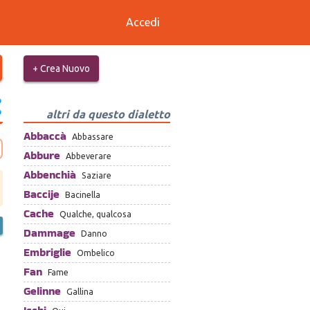
Accedi
+ Crea Nuovo
altri da questo dialetto
Abbaccà
Abbassare
Abbure
Abbeverare
Abbenchià
Saziare
Baccije
Bacinella
Cache
Qualche, qualcosa
Dammage
Danno
Embriglie
Ombelico
Fan
Fame
Gelinne
Gallina