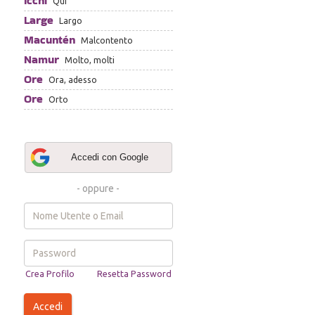
Icchi
Qui
Large
Largo
Macuntén
Malcontento
Namur
Molto, molti
Ore
Ora, adesso
Ore
Orto
Accedi con Google
- oppure -
Username
or
e-
mail
Password
Crea Profilo
Resetta Password
*
*
Accedi